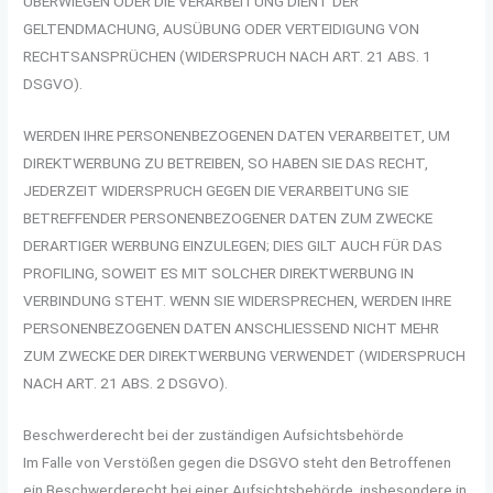
ÜBERWIEGEN ODER DIE VERARBEITUNG DIENT DER
GELTENDMACHUNG, AUSÜBUNG ODER VERTEIDIGUNG VON
RECHTSANSPRÜCHEN (WIDERSPRUCH NACH ART. 21 ABS. 1
DSGVO).
WERDEN IHRE PERSONENBEZOGENEN DATEN VERARBEITET, UM
DIREKTWERBUNG ZU BETREIBEN, SO HABEN SIE DAS RECHT,
JEDERZEIT WIDERSPRUCH GEGEN DIE VERARBEITUNG SIE
BETREFFENDER PERSONENBEZOGENER DATEN ZUM ZWECKE
DERARTIGER WERBUNG EINZULEGEN; DIES GILT AUCH FÜR DAS
PROFILING, SOWEIT ES MIT SOLCHER DIREKTWERBUNG IN
VERBINDUNG STEHT. WENN SIE WIDERSPRECHEN, WERDEN IHRE
PERSONENBEZOGENEN DATEN ANSCHLIESSEND NICHT MEHR
ZUM ZWECKE DER DIREKTWERBUNG VERWENDET (WIDERSPRUCH
NACH ART. 21 ABS. 2 DSGVO).
Beschwerde­recht bei der zuständigen Aufsichts­behörde
Im Falle von Verstößen gegen die DSGVO steht den Betroffenen
ein Beschwerderecht bei einer Aufsichtsbehörde, insbesondere in